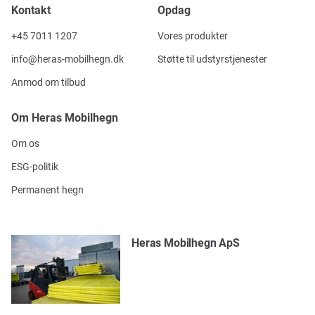
Kontakt
Opdag
+45 7011 1207
Vores produkter
info@heras-mobilhegn.dk
Støtte til udstyrstjenester
Anmod om tilbud
Om Heras Mobilhegn
Om os
ESG-politik
Permanent hegn
Heras Mobilhegn ApS