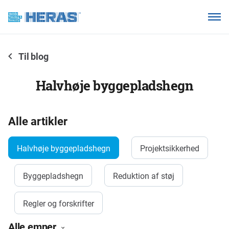
Vores kunder
Hvorfor Heras Mobilhegn?
Til blog
Produkter
Halvhøje byggepladshegn
Vidensbase
Om os
Alle artikler
Halvhøje byggepladshegn
Projektsikkerhed
Ring 7011 1207
Byggepladshegn
Reduktion af støj
Regler og forskrifter
Alle emner