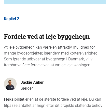
Hvis du vil spare tid og samtidig sikre, at dit
byggepladshegn
monteres korrekt
, så kan du
Kapitel 2
lade os om at måle op, beregne, levere, sætte op
og tage byggepladshegnet ned igen. På den måde
Fordele ved at leje byggehegn
kan du være sikker på, at du får de rigtige
materialer, og at hegnet overholder de nødvendige
At leje byggehegn kan være en attraktiv mulighed for
sikkerhedsstandarder og -krav, så du undgår
mange byggeprojekter, især dem med kortere varighed.
kedelige overraskelser.
Som førende udbyder af byggehegn i Danmark, vil vi
fremhæve flere fordele ved at vælge leje løsningen.
Ønsker du selv at stå for monteringen? Se
montagevejledninger
.
Jackie Anker
Sælger
Fleksibilitet
er en af de største fordele ved at leje. Du kan
tilpasse antallet af hegn efter dit projekts skiftende behov