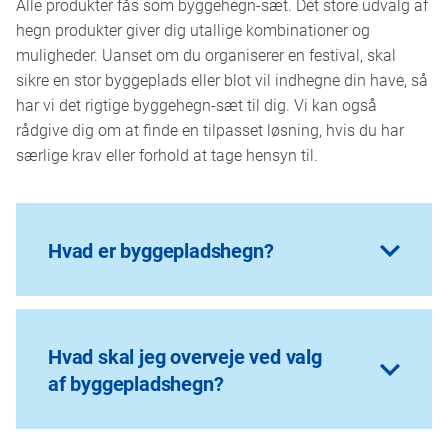
Alle produkter fås som byggehegn-sæt. Det store udvalg af
hegn produkter giver dig utallige kombinationer og
muligheder. Uanset om du organiserer en festival, skal
sikre en stor byggeplads eller blot vil indhegne din have, så
har vi det rigtige byggehegn-sæt til dig. Vi kan også
rådgive dig om at finde en tilpasset løsning, hvis du har
særlige krav eller forhold at tage hensyn til.
Hvad er byggepladshegn?
Byggepladshegn
er mobile hegn, der opstilles og
bruges midlertidigt til at afgrænse en byggeplads
Hvad skal jeg overveje ved valg
og sikre, at ingen uvedkommende kommer ind på
af byggepladshegn?
pladsen. Et byggepladshegn er meget fleksibelt:
Det består af en række hegnselementer, som kan
monteres i den længde og form, du har behov for.