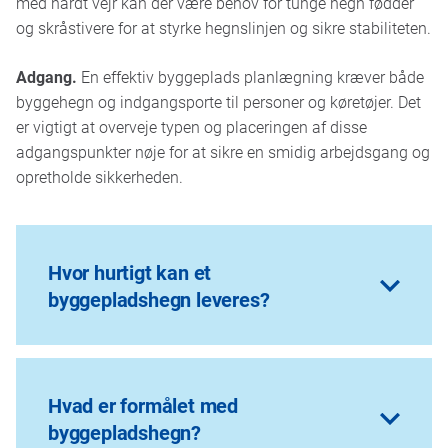
med hårdt vejr kan der være behov for tunge hegn fødder
og skråstivere for at styrke hegnslinjen og sikre stabiliteten.
Adgang.
En effektiv byggeplads planlægning kræver både
byggehegn og indgangsporte til personer og køretøjer. Det
er vigtigt at overveje typen og placeringen af disse
adgangspunkter nøje for at sikre en smidig arbejdsgang og
opretholde sikkerheden.
Hvor hurtigt kan et
byggepladshegn leveres?
Vi har to depoter i Danmark, hvorfra vi kan sikre
direkte og hurtig levering med stor fleksibilitet,
Hvad er formålet med
som regel dag til dag. Vi lytter til dine ønsker om
byggepladshegn?
leveringstid. Med vores egne lastbiler bringer vi