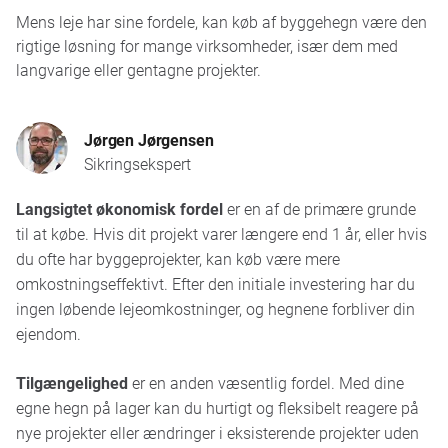
vedligeholdelse og ingen brug for
plads til
hvor du ønsker en tydelig markering af
Mens leje har sine fordele, kan køb af byggehegn være den
opbevaring
.
publikumsområdet. Publikumshegn er ca. 1 meter
rigtige løsning for mange virksomheder, især dem med
Hvor længe varer dit projekt? I gennemsnit
høje, meget stabile og nemme at sætte op.
langvarige eller gentagne projekter.
bliver leje til et byggeprojekt ikke dyrere end
køb før efter 1 år. Leje kan derfor være
økonomisk fordelagtigt i lang tid.
Jørgen Jørgensen
Vær opmærksom på startdatoen for det næste
Sikringsekspert
projekt. Når afrundingen og starten af to
projekter overlapper hinanden, har du
Langsigtet økonomisk fordel
er en af de primære grunde
sandsynligvis midlertidigt brug for flere hegn,
til at købe. Hvis dit projekt varer længere end 1 år, eller hvis
og her kan leje være en god løsning.
du ofte har byggeprojekter, kan køb være mere
omkostningseffektivt. Efter den initiale investering har du
Vi giver dig gerne passende råd baseret på din
ingen løbende lejeomkostninger, og hegnene forbliver din
specifikke situation.
Kontakt os
.
ejendom.
Tilgængelighed
er en anden væsentlig fordel. Med dine
egne hegn på lager kan du hurtigt og fleksibelt reagere på
nye projekter eller ændringer i eksisterende projekter uden