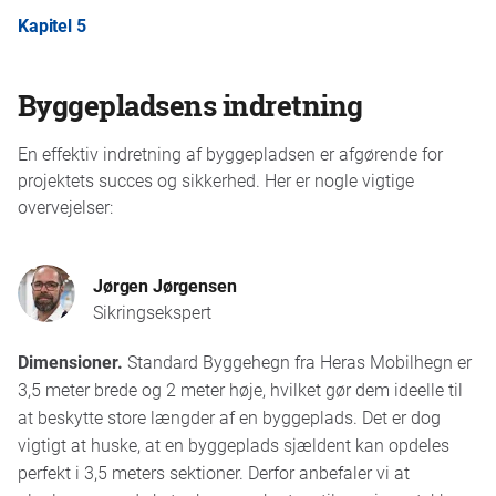
Nogle faktorer du bør overveje, når du vil købe
Kapitel 5
Byggepladshegnet kan sikres ekstraordinært med
eller leje byggepladshegn, er materialetype,
fx
pigtråd
og antiklatring og desuden forsynes
størrelse, holdbarhed, mobilitet, tilpasningsevne
med
porte og adgangsløsninger for personer og
samt pris og levering.
Byggepladsens indretning
køretøjer
, præcis hvor du ønsker.
Se hele sortimentet her:
Alle produkter til
byggepladshegn
.
En effektiv indretning af byggepladsen er afgørende for
projektets succes og sikkerhed. Her er nogle vigtige
overvejelser:
Jørgen Jørgensen
Sikringsekspert
Dimensioner.
Standard Byggehegn fra Heras Mobilhegn er
3,5 meter brede og 2 meter høje, hvilket gør dem ideelle til
at beskytte store længder af en byggeplads. Det er dog
vigtigt at huske, at en byggeplads sjældent kan opdeles
perfekt i 3,5 meters sektioner. Derfor anbefaler vi at