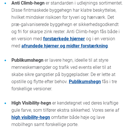
Anti Climb-hegn
er standarden i udlejnings sortimentet.
Disse fintmaskede byggehegn har klatre beskyttelse,
hvilket mindsker risikoen for tyveri og hærværk. Det
præ-galvaniserede byggehegn er sikkerhedsgodkendt
og fri for skarpe zink rester. Anti Climb-hegn fås både i
en version med
forstærkede hjørner
og i en version
med
afrundede hjørner og midter forstærkning
.
Publikumshegn
er lavere hegn, ideelle til at styre
menneskemængder og trafik ved events eller til at
skabe sikre gangstier på byggepladser. De er lette at
opstille og flytte efter behov.
Publikumshegn
fås i tre
forskellige versioner.
High Visibility-hegn
er kendetegnet ved deres kraftige
gule farve, som tilfører ekstra sikkerhed. Vores serie af
high visibility-hegn
omfatter både høje og lave
mobilhegn samt forskellige porte.