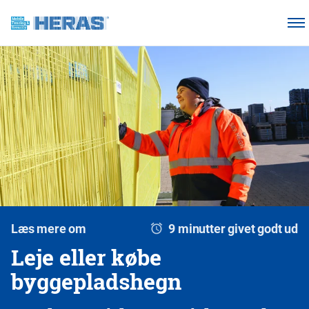
Vores kunder
Hvorfor Heras Mobilhegn?
Produkter
Vidensbase
Om os
Ring 7011 1207
Læs mere om
9 minutter givet godt ud
Leje eller købe
byggepladshegn