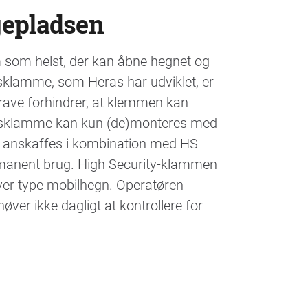
gepladsen
m som helst, der kan åbne hegnet og
sklamme, som Heras har udviklet, er
rave forhindrer, at klemmen kan
nsklamme kan kun (de)monteres med
n anskaffes i kombination med HS-
rmanent brug. High Security-klammen
hver type mobilhegn. Operatøren
høver ikke dagligt at kontrollere for