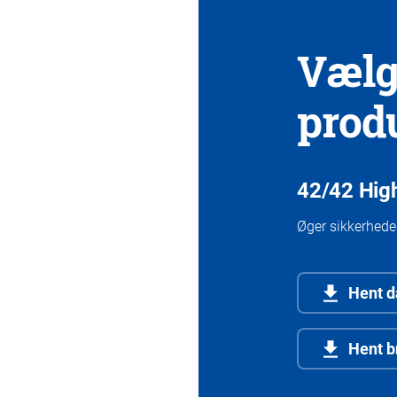
Vælg
prod
42/42 Hig
Øger sikkerhed
Hent d
Hent b