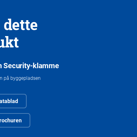
 dette
ukt
h Security-klamme
en på byggepladsen
atablad
rochuren