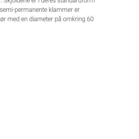
. Skjoldene er i deres standardform
e semi-permanente klammer er
et rør med en diameter på omkring 60