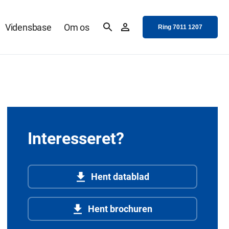
Vidensbase
Om os
Ring 7011 1207
Interesseret?
Hent datablad
Hent brochuren