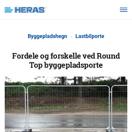
Vores kunder
Hvorfor Heras Mobilhegn?
Byggepladshegn
Lastbilporte
Produkter
Vidensbase
Fordele og forskelle ved Round
Top byggepladsporte
Om os
Ring 7011 1207