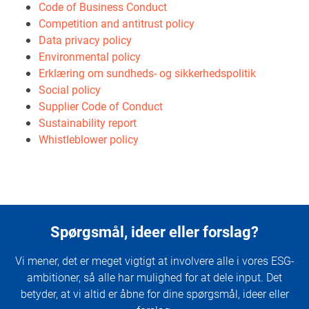
Code of Business Conduct
Competition and antitrust policy
Data privacy policy
Environmental policy
Erklæring om sundheds- og sikkerhedspolitik
Social policy
Supplier Code of Conduct
Sustainability report
Whistleblower policy
Spørgsmål, ideer eller forslag?
Vi mener, det er meget vigtigt at involvere alle i vores ESG-
ambitioner, så alle har mulighed for at dele input. Det
betyder, at vi altid er åbne for dine spørgsmål, ideer eller