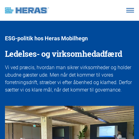
Vores kunder
Hvorfor Heras Mobilhegn?
ESG-politik hos Heras Mobilhegn
Produkter
Ledelses- og virksomhedadfærd
Vidensbase
Vi ved præcis, hvordan man sikrer virksomheder og holder
Om os
ubudne gæster ude. Men når det kommer til vores
forretningsdrift, stræber vi efter åbenhed og klarhed. Derfor
sætter vi os klare mål, når det kommer til governance.
Ring 7011 1207