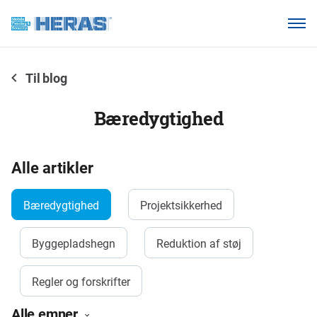
Vores kunder
Hvorfor Heras Mobilhegn?
Til blog
Produkter
Bæredygtighed
Vidensbase
Om os
Alle artikler
Bæredygtighed
Projektsikkerhed
Ring 7011 1207
Byggepladshegn
Reduktion af støj
Regler og forskrifter
Alle emner