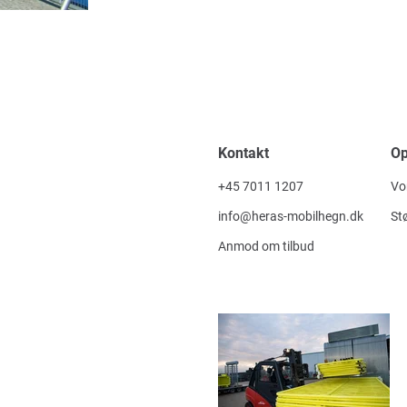
Kontakt
O
+45 7011 1207
Vo
info@heras-mobilhegn.dk
Stø
Anmod om tilbud