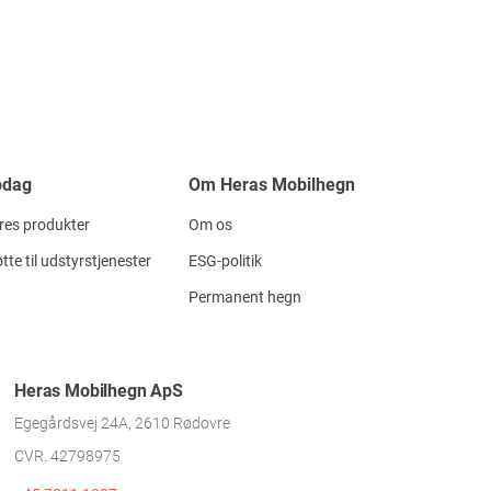
pdag
Om Heras Mobilhegn
res produkter
Om os
tte til udstyrstjenester
ESG-politik
Permanent hegn
Heras Mobilhegn ApS
Egegårdsvej 24A, 2610 Rødovre
CVR. 42798975