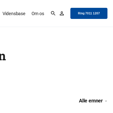
Vidensbase
Om os
Ring 7011 1207
n
Alle emner