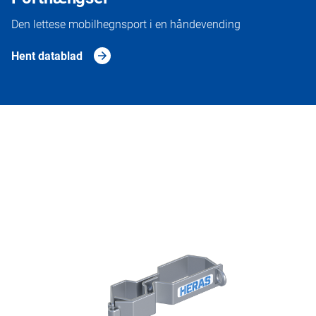
Den lettese mobilhegnsport i en håndevending
Hent datablad