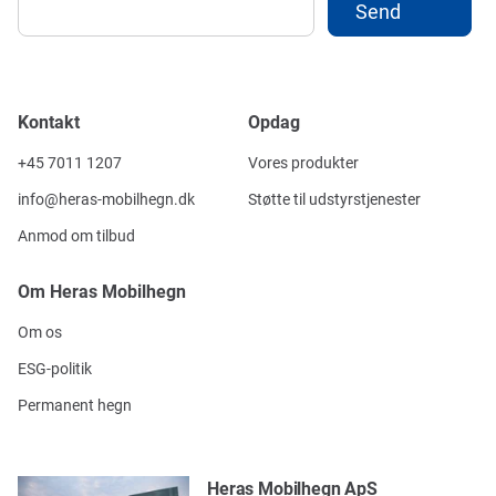
Kontakt
Opdag
+45 7011 1207
Vores produkter
info@heras-mobilhegn.dk
Støtte til udstyrstjenester
Anmod om tilbud
Om Heras Mobilhegn
Om os
ESG-politik
Permanent hegn
Heras Mobilhegn ApS