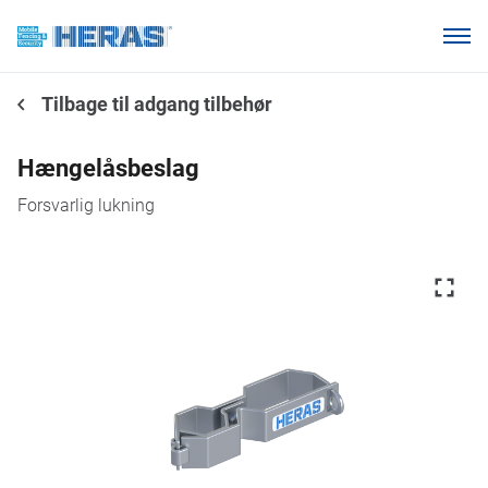
Vores kunder
Tilbage til adgang tilbehør
Hvorfor Heras Mobilhegn?
Produkter
Hængelåsbeslag
Vidensbase
Forsvarlig lukning
Om os
Ring 7011 1207