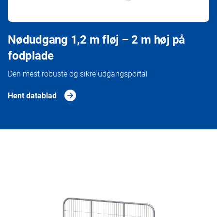
Nødudgang 1,2 m fløj – 2 m høj på
fodplade
Den mest robuste og sikre udgangsportal
Hent datablad