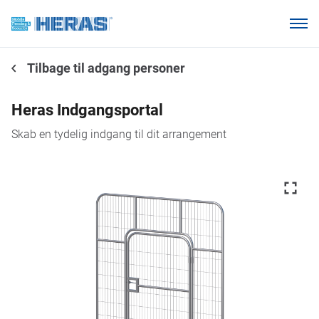
Vores kunder
Tilbage til adgang personer
Hvorfor Heras Mobilhegn?
Produkter
Heras Indgangsportal
Vidensbase
Skab en tydelig indgang til dit arrangement
Om os
Ring 7011 1207