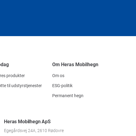
pdag
Om Heras Mobilhegn
res produkter
Om os
tte til udstyrstjenester
ESG-politik
Permanent hegn
Heras Mobilhegn ApS
Egegårdsvej 24A, 2610 Rødovre