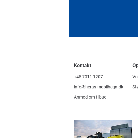
Kontakt
O
+45 7011 1207
Vo
info@heras-mobilhegn.dk
Stø
Anmod om tilbud