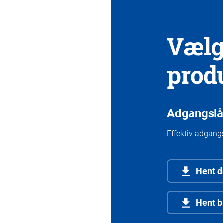
Vælg
prod
Adgangslå
Effektiv adgang
Hent d
Hent b