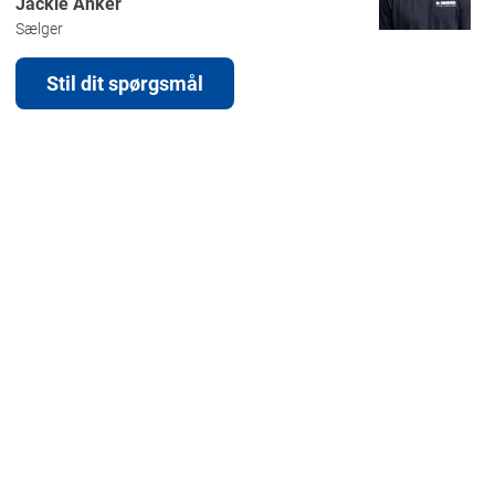
Jackie Anker
Sælger
Stil dit spørgsmål