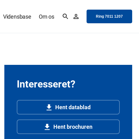
Vidensbase
Om os
Ring 7011 1207
Interesseret?
Hent datablad
Hent brochuren