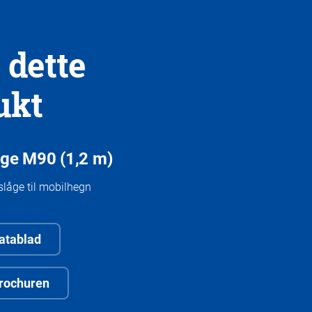
 dette
ukt
ge M90 (1,2 m)
slåge til mobilhegn
atablad
rochuren