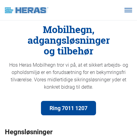
Vores kunder
Mobilhegn,
Hvorfor Heras Mobilhegn?
adgangsløsninger
Produkter
og tilbehør
Vidensbase
Hos Heras Mobilhegn tror vi på, at et sikkert arbejds- og
Om os
opholdsmiljø er en forudsætning for en bekymringsfri
tilværelse. Vores midlertidige sikringsløsninger yder et
konkret bidrag til dette.
Ring 7011 1207
Ring 7011 1207
Hegnsløsninger