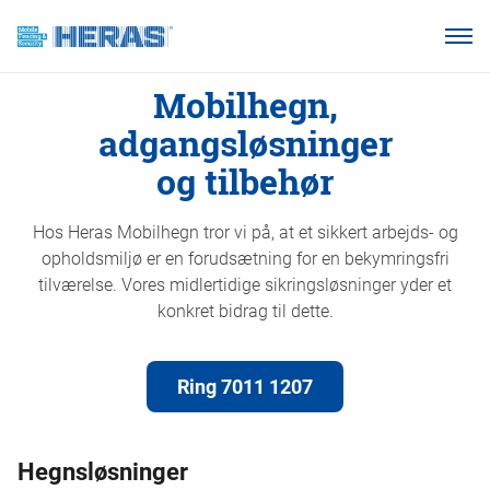
Vores kunder
Mobilhegn,
Hvorfor Heras Mobilhegn?
adgangsløsninger
Produkter
og tilbehør
Vidensbase
Hos Heras Mobilhegn tror vi på, at et sikkert arbejds- og
Om os
opholdsmiljø er en forudsætning for en bekymringsfri
tilværelse. Vores midlertidige sikringsløsninger yder et
konkret bidrag til dette.
Ring 7011 1207
Ring 7011 1207
Hegnsløsninger