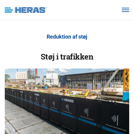
Vores kunder
Hvorfor Heras Mobilhegn?
Reduktion af støj
Produkter
Vidensbase
Støj i trafikken
Om os
Ring 7011 1207