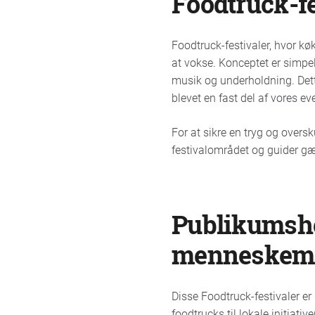
Foodtruck-fe
Foodtruck-festivaler, hvor kø
at vokse. Konceptet er simpel
musik og underholdning. Dette
blevet en fast del af vores e
For at sikre en tryg og overs
festivalområdet og guider g
Publikumshe
menneskem
Disse Foodtruck-festivaler e
foodtrucks til lokale initiati