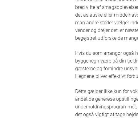
bred vifte af smagsoplevelser
det asiatiske eller middelhav
man andre steder vælger inde
vender og drejer det, er næst
begejstret udforske de mange
Hvis du som arrangør også 
byggehegn være på din tjekli
gæsterne og forhindre udsyn 
Hegnene bliver effektivt for
Dette gælder ikke kun for vok
andet de generøse opstillinger
underholdningsprogrammet, som
det også vigtigt at tage høj