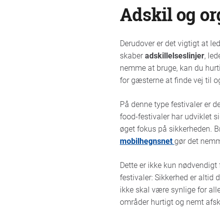
Adskil og o
Derudover er det vigtigt at l
skaber
adskillelseslinjer
, le
nemme at bruge, kan du hurti
for gæsterne at finde vej til o
På denne type festivaler er de
food-festivaler har udviklet s
øget fokus på sikkerheden. B
mobilhegnsnet
gør det nemme
Dette er ikke kun nødvendig
festivaler: Sikkerhed er altid
ikke skal være synlige for a
områder hurtigt og nemt af