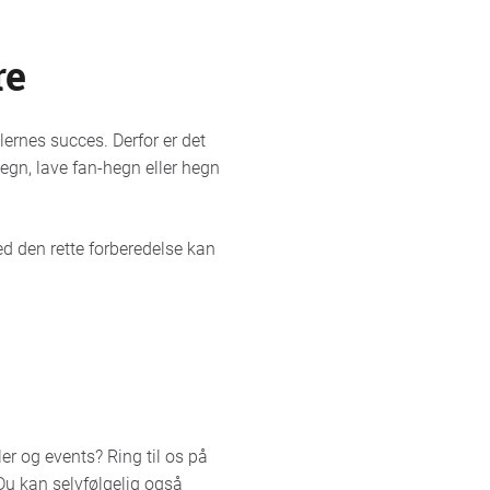
re
lernes succes. Derfor er det
hegn, lave fan-hegn eller hegn
Med den rette forberedelse kan
er og events? Ring til os på
 Du kan selvfølgelig også