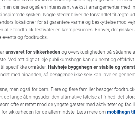
, men der ses også en interessant vækst i arrangementer med inter
sinspirerede køkken. Nogle steder bliver de forvandlet til ægte 
ndørs lokationer for at garantere varme og beskyttelse mod ve
en alle foodtruck-festivaler en kæmpesucces. Enhver, der ønsker 
 events og foodtrucks.
har
ansvaret for sikkerheden
og overskueligheden på sådanne a
ste. Ved rettidigt at leje publikumshegn kan du nemt og effektiv
til specifikke områder.
Halvhøje byggehegn er stabile og yderst
bundet med hinanden, så besøgende ikke selv kan lave en genne
sne, men også for børn. Flere og flere familier besøger foodtruck-
, de lange åbningstider, den ultimative følelse af frihed, det stor
 ofte er rettet mod de yngste gæster med aktiviteter og facilit
de for sikkerheden for de allermindste. Læs mere om
mobilhegn ti