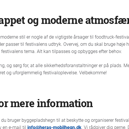
lappet og moderne atmosfæ
derne stil er nogle af de vigtigste årsager til foodtruck-festiva
er passer til festivalens udtryk. Overvej, om du skal bruge høje 
 festivalens tema. Alt kan tilpasses og opbygges efter behov.
ng, og sørg for, at alle sikkerhedsforanstaltninger er på plads. 
eret og uforglemmelig festivaloplevelse. Velbekomme!
or mere information
du bruger byggepladshegn til at beskytte og organiserer festival
 en e-mail til
info@heras-mobilhegn.dk
. Vi rådgiver dig gerne.