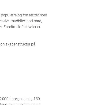
gt populære og fortsætter med
kreative madbiler, god mad,
r. Foodtruck-festivaler er
egn skaber struktur på
130.000 besøgende og 150
food-festivaler tilbyder en