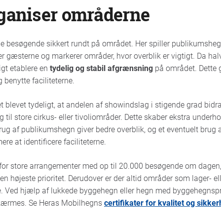
rganiser områderne
ede besøgende sikkert rundt på området. Her spiller publikumsheg
der gæsterne og markerer områder, hvor overblik er vigtigt. Da ha
gt etablere en
tydelig og stabil afgrænsning
på området. Dette 
g benytte faciliteterne.
t blevet tydeligt, at andelen af showindslag i stigende grad bidra
ig til store cirkus- eller tivoliområder. Dette skaber ekstra unde
rug af publikumshegn giver bedre overblik, og et eventuelt brug 
re at identificere faciliteterne.
t for store arrangementer med op til 20.000 besøgende om dagen
 den højeste prioritet. Derudover er der altid områder som lager- ell
lle. Ved hjælp af lukkede byggehegn eller hegn med byggehegnsp
skærmes. Se Heras Mobilhegns
certifikater for kvalitet og sikke