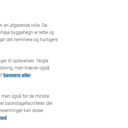
n en afgørende rolle. De
lvhøje byggehegn er lette og
gør det nemmere og hurtigere
ger til oplevelsen. Nogle
rholdning, men kræver også
af
bannere eller
, men også for de mindre
er backstagefaciliteter, der
resenninger kan disse
rhed
.