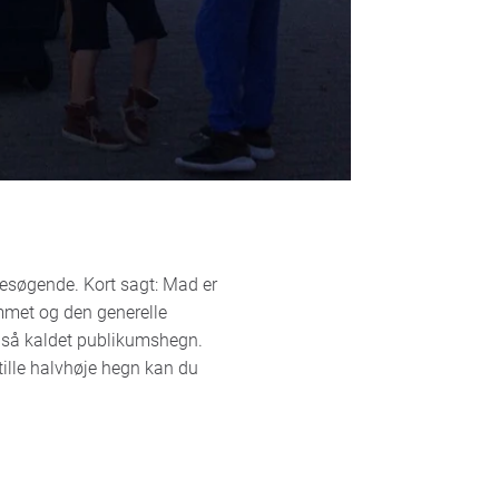
 besøgende. Kort sagt: Mad er
mmet og den generelle
gså kaldet publikumshegn.
tille halvhøje hegn kan du