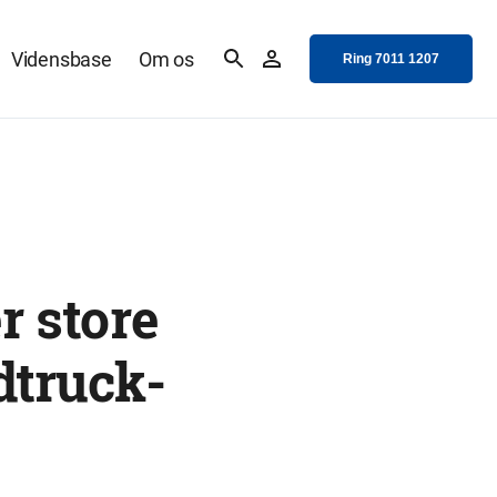
Vidensbase
Om os
Ring 7011 1207
r store
truck-