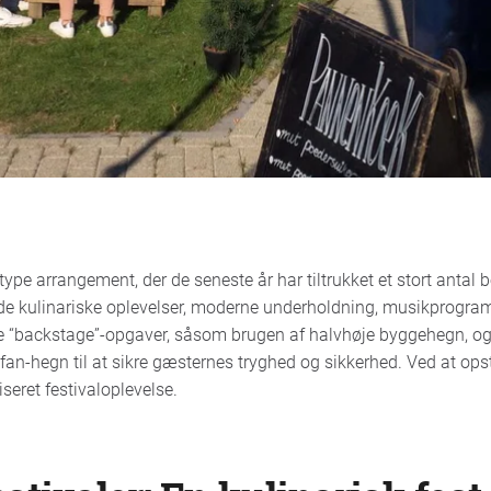
 type arrangement, der de seneste år har tiltrukket et stort antal
de kulinariske oplevelser, moderne underholdning, musikprogra
 “backstage”-opgaver, såsom brugen af halvhøje byggehegn, o
fan-hegn til at sikre gæsternes tryghed og sikkerhed. Ved at ops
seret festivaloplevelse.