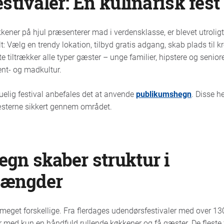
stivaler: En kulinarisk fest
kkener på hjul præsenterer mad i verdensklasse, er blevet utroli
t: Vælg en trendy lokation, tilbyd gratis adgang, skab plads til 
 tiltrækker alle typer gæster – unge familier, hipstere og seniore
vent- og madkultur.
kuelig festival anbefales det at anvende
publikumshegn
. Disse h
æsterne sikkert gennem området.
gn skaber struktur i
ængder
r meget forskellige. Fra flerdages udendørsfestivaler med over 
ver med kun en håndfuld rullende køkkener og få gæster. De fleste 