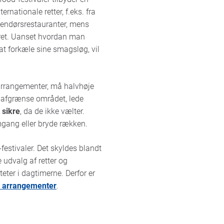
nationale retter, f.eks. fra
udendørsrestauranter, mens
jret. Uanset hvordan man
at forkæle sine smagsløg, vil
rrangementer, må halvhøje
t afgrænse området, lede
 sikre
, da de ikke vælter.
mgang eller bryde rækken.
festivaler. Det skyldes blandt
e udvalg af retter og
eter i dagtimerne. Derfor er
l arrangementer
.