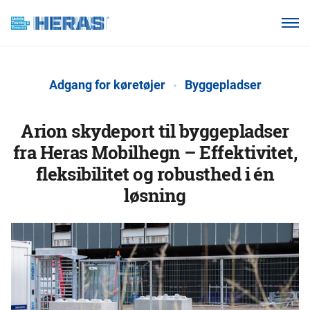
Vores kunder
Hvorfor Heras Mobilhegn?
Adgang for køretøjer
Byggepladser
Produkter
Vidensbase
Arion skydeport til byggepladser
fra Heras Mobilhegn – Effektivitet,
Om os
fleksibilitet og robusthed i én
løsning
Ring 7011 1207