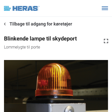
Vores kunder
Tilbage til adgang for køretøjer
Hvorfor Heras Mobilhegn?
Produkter
Blinkende lampe til skydeport
Vidensbase
Lommelygte til porte
Om os
Ring 7011 1207