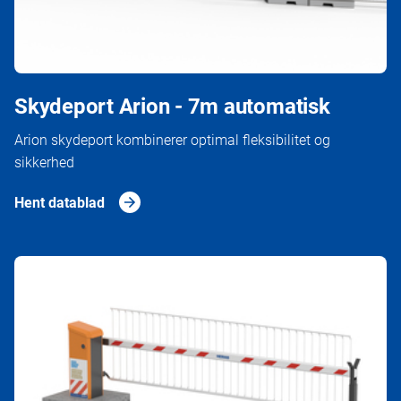
Skydeport Arion - 7m automatisk
Arion skydeport kombinerer optimal fleksibilitet og
sikkerhed
Hent datablad