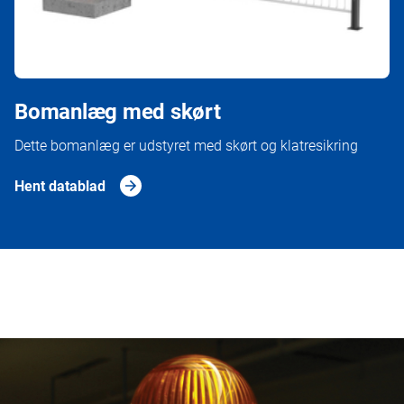
Bomanlæg med skørt
Dette bomanlæg er udstyret med skørt og klatresikring
Hent datablad