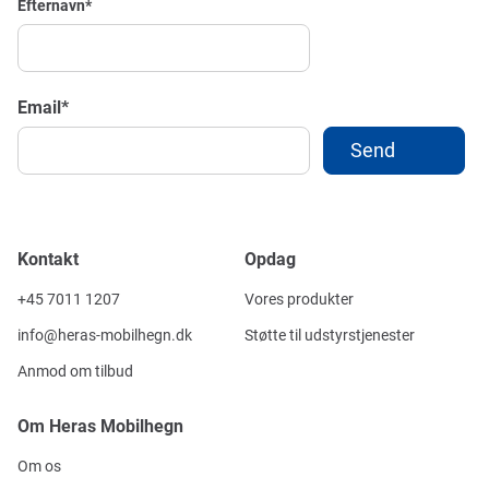
Efternavn
*
Email
*
Kontakt
Opdag
+45 7011 1207
Vores produkter
info@heras-mobilhegn.dk
Støtte til udstyrstjenester
Anmod om tilbud
Om Heras Mobilhegn
Om os